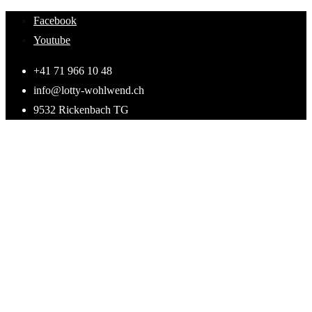
Skip
Facebook
to
Youtube
content
+41 71 966 10 48
info@lotty-wohlwend.ch
9532 Rickenbach TG