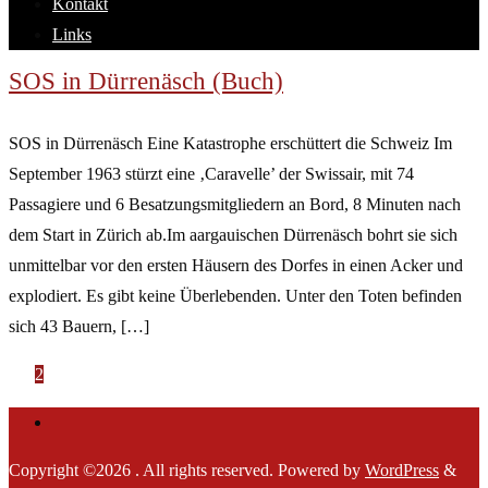
Kontakt
Links
SOS in Dürrenäsch (Buch)
SOS in Dürrenäsch Eine Katastrophe erschüttert die Schweiz Im
September 1963 stürzt eine ‚Caravelle’ der Swissair, mit 74
Passagiere und 6 Besatzungsmitgliedern an Bord, 8 Minuten nach
dem Start in Zürich ab.Im aargauischen Dürrenäsch bohrt sie sich
unmittelbar vor den ersten Häusern des Dorfes in einen Acker und
explodiert. Es gibt keine Überlebenden. Unter den Toten befinden
sich 43 Bauern, […]
Seitennummerierung
«
1
2
der
Beiträge
Copyright ©2026 . All rights reserved.
Powered by
WordPress
&