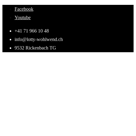
Skip
Facebook
to
Youtube
content
+41 71 966 10 48
info@lotty-wohlwend.ch
9532 Rickenbach TG