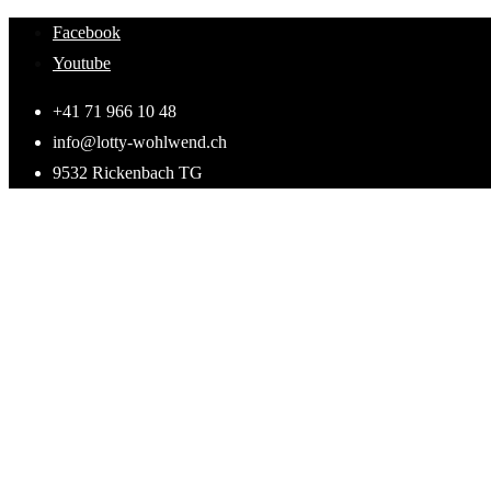
Skip
Facebook
to
Youtube
content
+41 71 966 10 48
info@lotty-wohlwend.ch
9532 Rickenbach TG