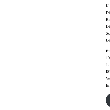
Ka
Di
Ra
Di
Sc
Le
Bu
19
1.
IS
Ve
Er