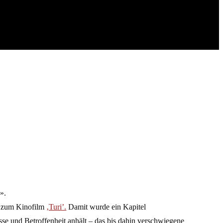
».
l zum Kinofilm
‚Turi’.
Damit wurde ein Kapitel
esse und Betroffenheit anhält – das bis dahin verschwiegene